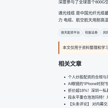
深度参与了全球首个800G
通光线缆 是中国光纤光缆
力 电缆、航空航天用耐高
按天配资平台
旺股证券
风
本文仅用于资料整理和学
相关文章
个人炒股配资的合规与
AI眼镜的“iPhone时刻
折价超18%！深圳一私
段永平重仓泡泡玛特！斥
【头条评论】 对内幕交