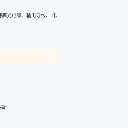
海底光电缆、输电导线、 电
。
质疑