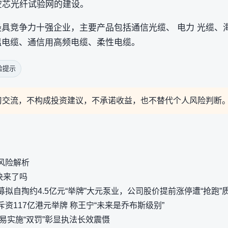
空芯光纤试验网的建设。
最具竞争力十强企业，主要产品包括通信光缆、 电力 光缆、
温电缆、通信用高频电缆、柔性电缆。
险提示
习交流，不构成投资建议，不承诺收益，也不替代个人风险判断
风险解析
”快来了吗
募拟自掏约4.5亿元“举牌”大元泵业，公司股价提前涨停遭“抢跑”
资117亿港元举牌 称王宁“未来是乔布斯级别”
易实施“双罚”彰显执法长效震慑