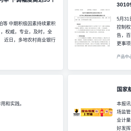
301
5月3
怕等 中期积极因素持续累积
控制权
 ，权威，专业，及时，全
告，百
！ 近日，多地农村商业银行
更事项
产品中
国家
作用和实践。
本报讯
场监管
业计量
好发挥