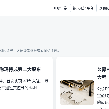
旺股证券
按天配资平台
炒股
阅读边界，方便读者继续查看同类主题。
泡泡玛特成第二大股东
公募
大考”
，首次实现 举牌 入驻。 港
永平通过其控制的H&H
公募F
宝盈欣
的最后