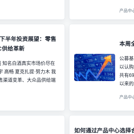
产品中
6下半年投资展望：零售
本周
C供给革新
公募基
线 知名白酒真实市场价尽在
以认购
宇 高畅 夏克扎提·努力木 我
共有6
售渠道变革、大众品供给端
以来的
产品中
如何通过产品中心选择