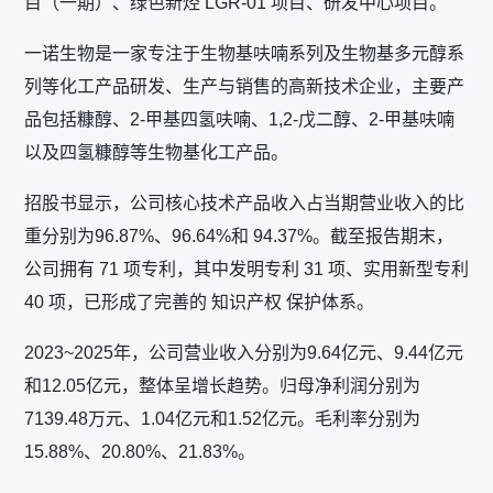
目（一期）、绿色新烃 LGR-01 项目、研发中心项目。
一诺生物是一家专注于生物基呋喃系列及生物基多元醇系
列等化工产品研发、生产与销售的高新技术企业，主要产
品包括糠醇、2-甲基四氢呋喃、1,2-戊二醇、2-甲基呋喃
以及四氢糠醇等生物基化工产品。
招股书显示，公司核心技术产品收入占当期营业收入的比
重分别为96.87%、96.64%和 94.37%。截至报告期末，
公司拥有 71 项专利，其中发明专利 31 项、实用新型专利
40 项，已形成了完善的 知识产权 保护体系。
2023~2025年，公司营业收入分别为9.64亿元、9.44亿元
和12.05亿元，整体呈增长趋势。归母净利润分别为
7139.48万元、1.04亿元和1.52亿元。毛利率分别为
15.88%、20.80%、21.83%。