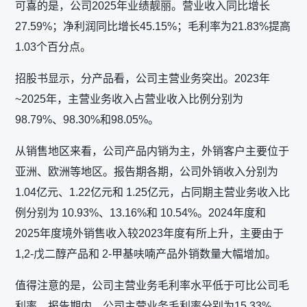
可喜的是，公司2025年业绩靓丽。营业收入同比增长
27.59%；净利润同比增长45.15%；毛利率为21.83%提高
1.03个百分点。
招股书显示，分产品看，公司主营业务突出。2023年
~2025年，主营业务收入占营业收入比例分别为
98.79%、98.30%和98.05%。
从销售地区来看，公司产品内销为主，外销客户主要位于
亚洲、欧洲等地区。报告期各期，公司外销收入分别为
1.04亿元、1.22亿元和 1.25亿元，占同期主营业务收入比
例分别为 10.93%、13.16%和 10.54%。2024年度和
2025年度境外销售收入较2023年度有所上升，主要由于
1,2-戊二醇产品和 2-甲基呋喃产品外销数量大幅增加。
值得注意的是，公司主营业务毛利率水平低于可比公司毛
利率。报告期内，公司主营业务毛利率分别为15.33%、