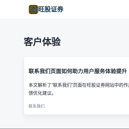
旺股证券
客户体验
联系我们页面如何助力用户服务体验提升
本文解析了“联系我们”页面在旺股证券网站中的
馈优化建议。
联系我们