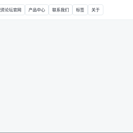
配资论坛官网
产品中心
联系我们
标签
关于