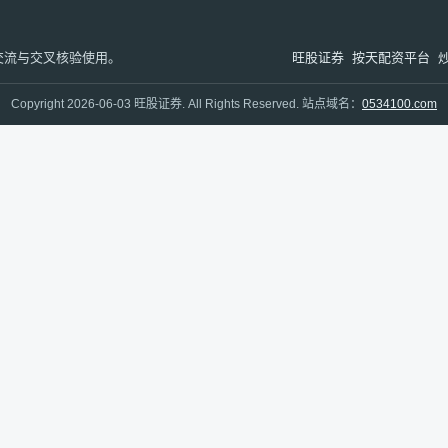
交流与交叉核验使用。
旺股证券
按天配资平台
Copyright 2026-06-03 旺股证券. All Rights Reserved. 站点域名：
0534100.com