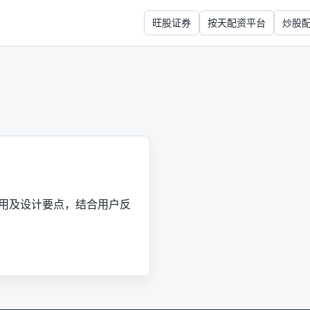
旺股证券
按天配资平台
炒股
作用及设计要点，结合用户反