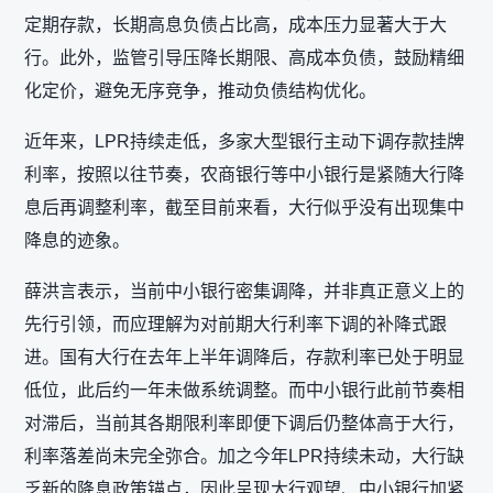
定期存款，长期高息负债占比高，成本压力显著大于大
行。此外，监管引导压降长期限、高成本负债，鼓励精细
化定价，避免无序竞争，推动负债结构优化。
近年来，LPR持续走低，多家大型银行主动下调存款挂牌
利率，按照以往节奏，农商银行等中小银行是紧随大行降
息后再调整利率，截至目前来看，大行似乎没有出现集中
降息的迹象。
薛洪言表示，当前中小银行密集调降，并非真正意义上的
先行引领，而应理解为对前期大行利率下调的补降式跟
进。国有大行在去年上半年调降后，存款利率已处于明显
低位，此后约一年未做系统调整。而中小银行此前节奏相
对滞后，当前其各期限利率即便下调后仍整体高于大行，
利率落差尚未完全弥合。加之今年LPR持续未动，大行缺
乏新的降息政策锚点，因此呈现大行观望、中小银行加紧