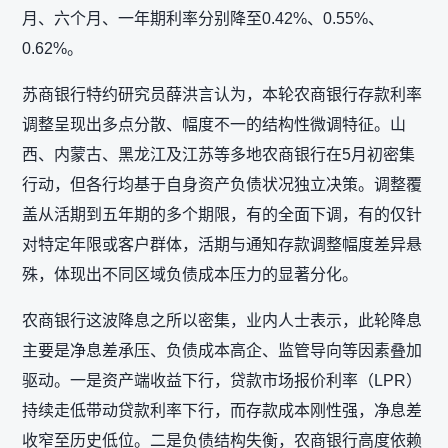
月、六个月、一年期利率分别降至0.42%、0.55%、
0.62%。
苏商银行特约研究员薛洪言认为，本轮农商银行存款利率
调整呈现出多点分散、幅度不一的结构性微调特征。山
西、内蒙古、黑龙江及江苏等多地农商银行在5月初密集
行动，但各行均基于自身资产负债状况独立决策。调整覆
盖从活期到五年期的多个期限，有的全面下调，有的仅针
对特定年限或客户群体，活期与通知存款调整幅度差异悬
殊，体现出不同区域负债成本压力的显著分化。
农商银行这波降息之所以密集，业内人士表示，此轮降息
主要是净息差承压、负债成本高企、监管导向等因素叠加
驱动。一是资产端收益下行，贷款市场报价利率（LPR）
持续走低带动贷款利率下行，而存款成本刚性强，净息差
收窄至历史低位。二是负债结构失衡，农商银行高度依赖